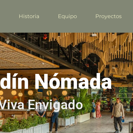
a
Historia
Equipo
Proyectos
rdín Nómada
Viva Envigado